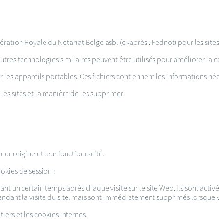
ération Royale du Notariat Belge asbl (ci-après : Fednot) pour les si
utres technologies similaires peuvent être utilisés pour améliorer la c
r les appareils portables. Ces fichiers contiennent les informations néc
les sites et la manière de les supprimer.
leur origine et leur fonctionnalité.
okies de session :
nt un certain temps après chaque visite sur le site Web. Ils sont activé
endant la visite du site, mais sont immédiatement supprimés lorsque vo
tiers et les cookies internes.