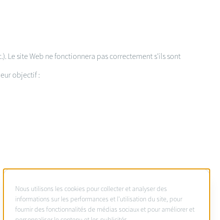
c.). Le site Web ne fonctionnera pas correctement s'ils sont
ur objectif :
À
Nous utilisons les cookies pour collecter et analyser des
propos
informations sur les performances et l'utilisation du site, pour
fournir des fonctionnalités de médias sociaux et pour améliorer et
des
personnaliser le contenu et les publicités.